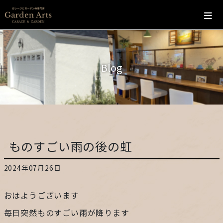
ホーム
Blog
会社概要
こだわり
施工の流れ
ものすごい雨の後の虹
施工実績
2024年07月26日
カフェ
おはようございます
お問い合わせ
毎日突然ものすごい雨が降ります