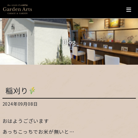
ホーム
Blog
会社概要
こだわり
施工の流れ
稲刈り
施工実績
2024年09月08日
カフェ
おはようございます
お問い合わせ
あっちこっちでお米が無いと…