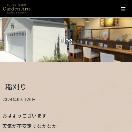
ホーム
Blog
会社概要
こだわり
施工の流れ
稲刈り
施工実績
2024年09月26日
カフェ
おはようございます
お問い合わせ
天気が不安定でなかなか