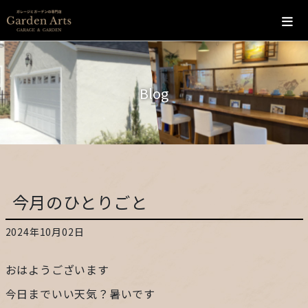
ホーム
Blog
会社概要
こだわり
施工の流れ
今月のひとりごと
施工実績
2024年10月02日
カフェ
おはようございます
お問い合わせ
今日までいい天気？暑いです