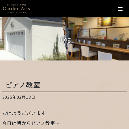
ホーム
Blog
会社概要
こだわり
施工の流れ
ピアノ教室
施工実績
2025年03月13日
カフェ
おはようございます
お問い合わせ
今日は朝からピアノ教室…