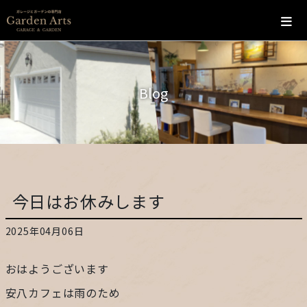
ホーム
Blog
会社概要
こだわり
施工の流れ
今日はお休みします
施工実績
2025年04月06日
カフェ
おはようございます
お問い合わせ
安八カフェは雨のため