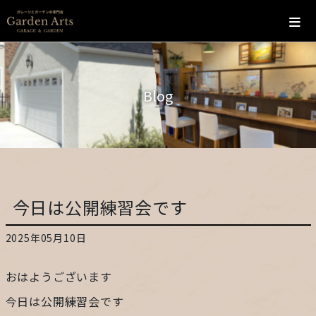
ホーム
Blog
会社概要
こだわり
施工の流れ
今日は公開練習会です
施工実績
2025年05月10日
カフェ
おはようございます
お問い合わせ
今日は公開練習会です