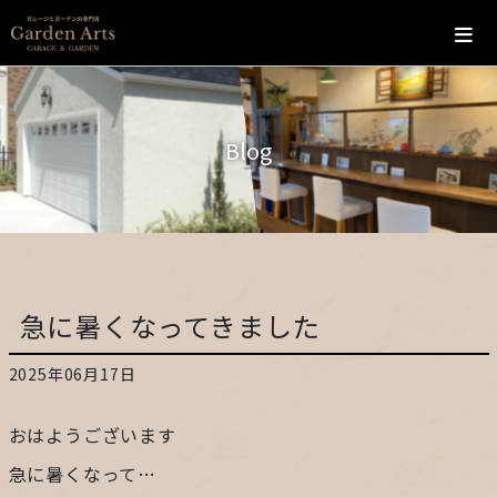
ホーム
Blog
会社概要
こだわり
施工の流れ
急に暑くなってきました
施工実績
2025年06月17日
カフェ
おはようございます
お問い合わせ
急に暑くなって…