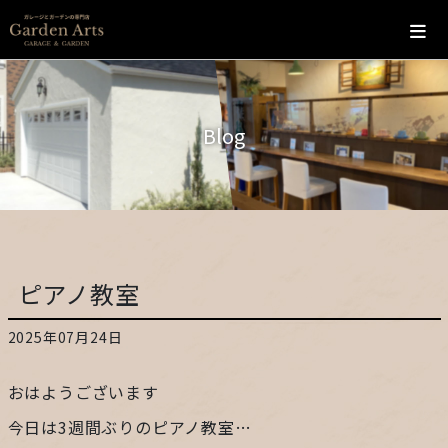
ホーム
Blog
会社概要
こだわり
施工の流れ
ピアノ教室
施工実績
2025年07月24日
カフェ
おはようございます
お問い合わせ
今日は3週間ぶりのピアノ教室…