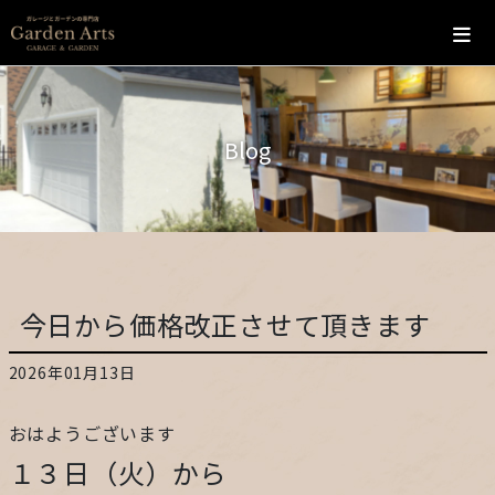
ホーム
Blog
会社概要
こだわり
施工の流れ
今日から価格改正させて頂きます
施工実績
2026年01月13日
カフェ
おはようございます
１３日（火）から
お問い合わせ