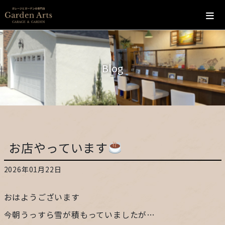
ホーム
Blog
会社概要
こだわり
施工の流れ
お店やっています
施工実績
2026年01月22日
カフェ
おはようございます
お問い合わせ
今朝うっすら雪が積もっていましたが…