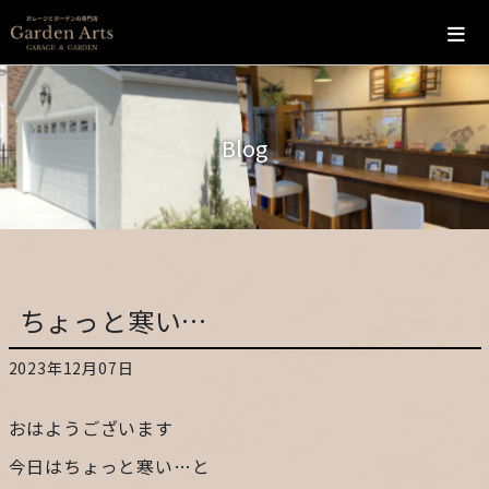
ホーム
Blog
会社概要
こだわり
施工の流れ
ちょっと寒い…
施工実績
2023年12月07日
カフェ
おはようございます
お問い合わせ
今日はちょっと寒い…と