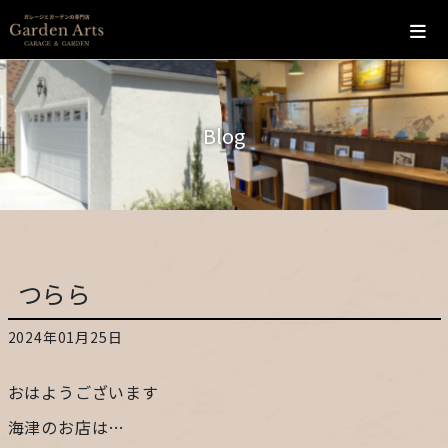
ホーム
Blog
会社概要
こだわり
施工の流れ
つらら
施工実績
2024年01月25日
カフェ
おはようございます
お問い合わせ
海津のお店は…