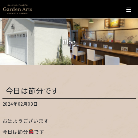
ホーム
Blog
会社概要
こだわり
施工の流れ
今日は節分です
施工実績
2024年02月03日
カフェ
おはようございます
お問い合わせ
今日は節分
です