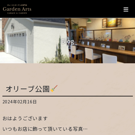
ホーム
Blog
会社概要
こだわり
施工の流れ
オリーブ公園
施工実績
2024年02月16日
カフェ
おはようございます
お問い合わせ
いつもお店に飾って頂いている写真…