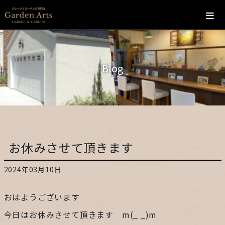
ホーム
Blog
会社概要
こだわり
施工の流れ
お休みさせて頂きます
施工実績
2024年03月10日
カフェ
おはようございます
お問い合わせ
今日はお休みさせて頂きます m(_ _)m