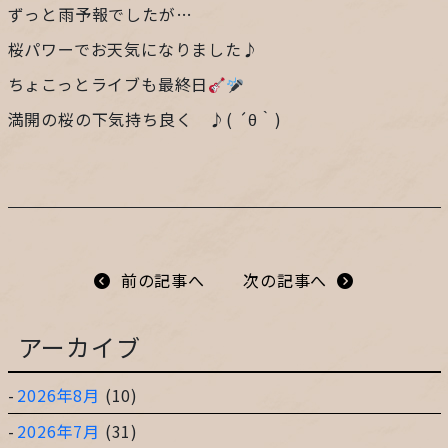
ずっと雨予報でしたが…
プライバシーポリシー
桜パワーでお天気になりました♪
ちょこっとライブも最終日
サイトマップ
満開の桜の下気持ち良く ♪( ´θ｀)
ガレージ&ガーデンのガーデンアーツ
片田舎の小さなカフェ ガーデンアーツ
前の記事へ
次の記事へ
アーカイブ
2026年8月
(10)
2026年7月
(31)