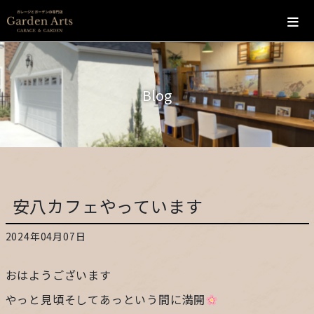
ホーム
Blog
会社概要
こだわり
施工の流れ
安八カフェやっています
施工実績
2024年04月07日
カフェ
おはようございます
お問い合わせ
やっと見頃そしてあっという間に満開