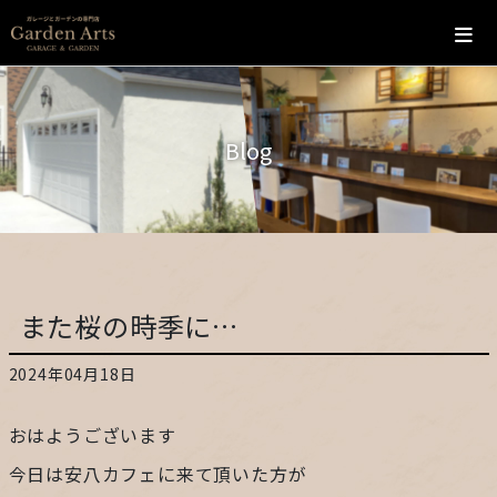
ホーム
Blog
会社概要
こだわり
施工の流れ
また桜の時季に…
施工実績
2024年04月18日
カフェ
おはようございます
お問い合わせ
今日は安八カフェに来て頂いた方が