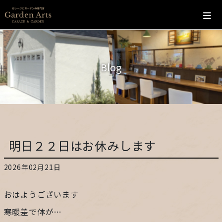
ホーム
Blog
会社概要
こだわり
施工の流れ
明日２２日はお休みします
施工実績
2026年02月21日
カフェ
おはようございます
お問い合わせ
寒暖差で体が…