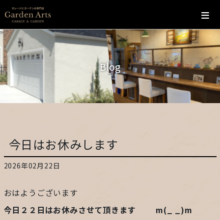
ホーム
Blog
会社概要
こだわり
施工の流れ
今日はお休みします
施工実績
2026年02月22日
カフェ
おはようございます
お問い合わせ
今日２２日はお休みさせて頂きます m(_ _)m